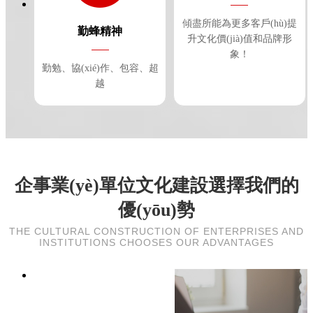
傾盡所能為更多客戶(hù)提
勤蜂精神
升文化價(jià)值和品牌形
象！
勤勉、協(xié)作、包容、超
越
企事業(yè)單位文化建設選擇我們的
優(yōu)勢
THE CULTURAL CONSTRUCTION OF ENTERPRISES AND
INSTITUTIONS CHOOSES OUR ADVANTAGES