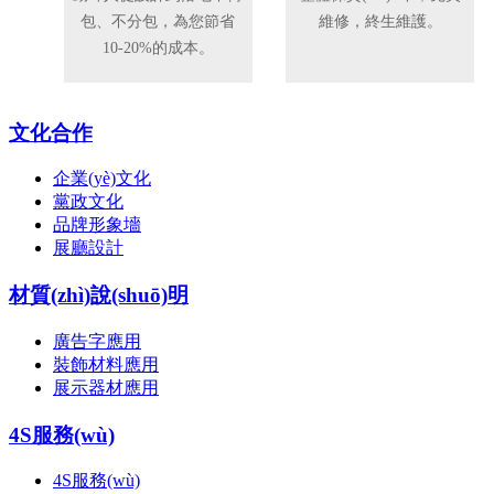
包、不分包，為您節省
維修，終生維護。
10-20%的成本。
文化合作
企業(yè)文化
黨政文化
品牌形象墻
展廳設計
材質(zhì)說(shuō)明
廣告字應用
裝飾材料應用
展示器材應用
4S服務(wù)
4S服務(wù)