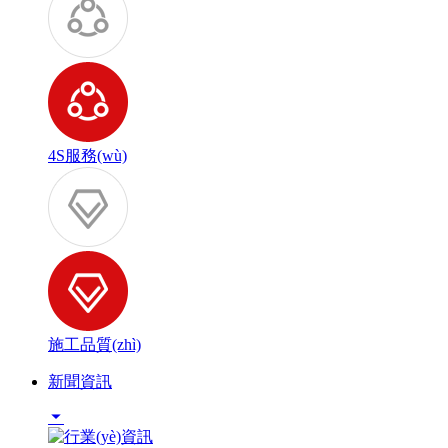
4S服務(wù)
施工品質(zhì)
新聞資訊
