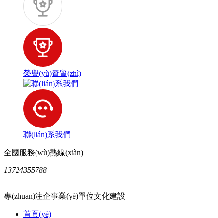
榮譽(yù)資質(zhì)
聯(lián)系我們
全國服務(wù)熱線(xiàn)
13724355788
專(zhuān)注企事業(yè)單位文化建設
首頁(yè)