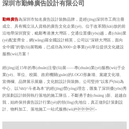
深圳市勤蜂廣告設計有限公司
勤蜂廣告
為深圳市知名廣告設計裝飾品牌，是經(jīng)深圳市工商注冊
成立、具有獨立法人資格的廣告文化企業(yè)。位于改革開(kāi)放的前
沿地帶深圳寶安，毗鄰粵港澳大灣區，交通位置優(yōu)越，產(chǎn)業
(yè)配套齊全，網(wǎng)羅全國設計精英，公司以“深耕大灣區，面向
全中國”的發(fā)展戰略，已成功為3000+企事業(yè)單位提供文化建設
服務(wù)方案！
經(jīng)近15年的專(zhuān)注發(fā)展——專(zhuān)業(yè)服務(wù)于企
業(yè)、單位、校園、政府機關(guān)的LOGO形象墻、黨建文化墻、
宣傳欄、品牌展示展廳，文化館設計與裝飾。公司堅持“以客戶(hù)為
中心、以?shī)^斗者為本”的經(jīng)營(yíng)理念，匯集了深圳優(yōu)秀
的策劃設計師與執行落地的施工隊伍，不斷勇于創(chuàng )新、超越自
我，始終保持廣告設計行業(yè)的領(lǐng)先地位，真正做到計策劃設
計、物料加工、落地施工一站式服務(wù)。