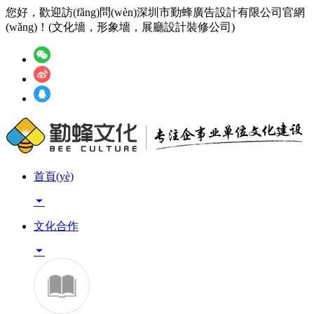
您好，歡迎訪(fǎng)問(wèn)深圳市勤蜂廣告設計有限公司官網
(wǎng)！(文化墻，形象墻，展廳設計裝修公司)
首頁(yè)

文化合作
