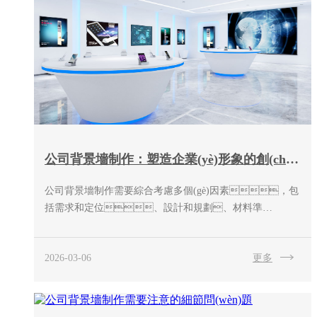
公司背景墻制作：塑造企業(yè)形象的創(chuàng )意空間與視覺(jué)藝術(shù)
公司背景墻制作需要綜合考慮多個(gè)因素，包
括需求和定位、設計和規劃、材料準
備、施工安裝以及驗收維護等。通過
(guò)科學(xué)的流程和精細的……
2026-03-06
更多