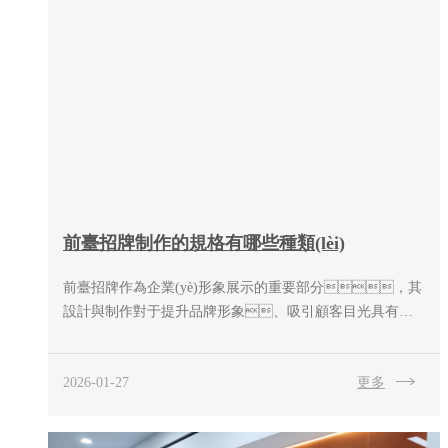
前臺招牌制作的規格有哪些種類(lèi)
前臺招牌作為企業(yè)形象展示的重要部分，其
設計與制作對于提升品牌形象、吸引顧客目光具有不
可忽視的作用。下面，我們將詳細介紹
前……
2026-01-27
更多