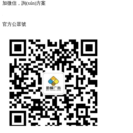
加微信，詢(xún)方案
官方公眾號