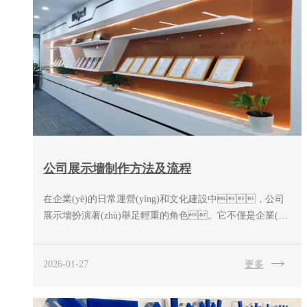
公司展示墻制作方法及流程
在企業(yè)的日常運營(yíng)和文化建設中，公司
展示墻扮演著(zhù)舉足輕重的角色。它不僅是企業(yè)
形象的直觀(guān)展現，更是員工凝聚力和企業
(yè)精神的集中……
2026-01-27
更多