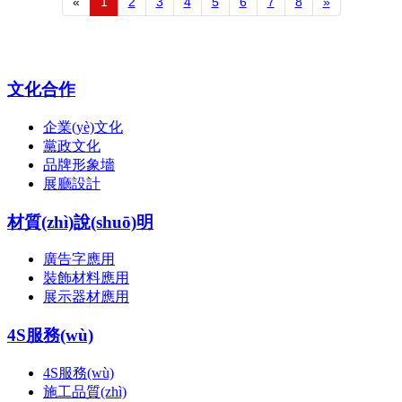
«
1
2
3
4
5
6
7
8
»
文化合作
企業(yè)文化
黨政文化
品牌形象墻
展廳設計
材質(zhì)說(shuō)明
廣告字應用
裝飾材料應用
展示器材應用
4S服務(wù)
4S服務(wù)
施工品質(zhì)