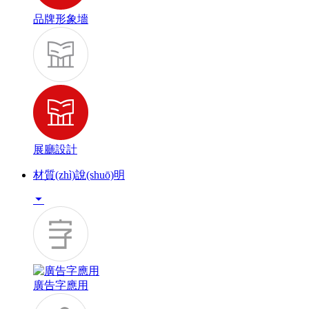
品牌形象墻
展廳設計
材質(zhì)說(shuō)明

廣告字應用