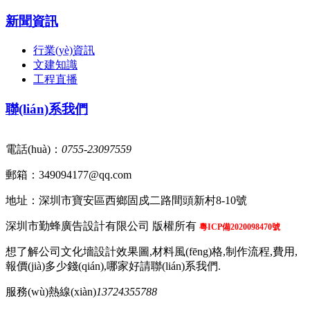
新聞資訊
行業(yè)資訊
文建知識
工程直播
聯(lián)系我們
電話(huà)：
0755-23097559
郵箱：349094177@qq.com
地址：深圳市寶安區西鄉固戍二路間頭新村8-10號
深圳市勤蜂廣告設計有限公司 版權所有
粵ICP備2020098470號
想了解公司文化墻設計效果圖,材料風(fēng)格,制作流程,費用,
報價(jià)多少錢(qián),哪家好請聯(lián)系我們.
服務(wù)熱線(xiàn)
13724355788