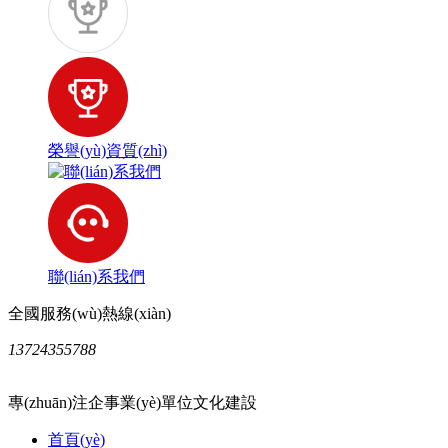
榮譽(yù)資質(zhì)
聯(lián)系我們
全國服務(wù)熱線(xiàn)
13724355788
專(zhuān)注企事業(yè)單位文化建設
首頁(yè)