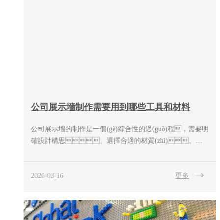
公司展示墻制作需要用到哪些工具和材料
公司展示墻的制作是一個(gè)綜合性的過(guò)程，需要明
確設計構思、選擇合適的材質(zhì)、精
心策劃內容并注重制作與安裝的細節。通過(guò)合
理的規劃……
2026-03-16
更多