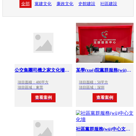
全部
黨建文化
廉政文化
史館建設
社區建設
公交集團司機之家文化墻設計
某學(xué)院黨群服務(wù)中心文化墻
項目面積：480平方
項目面積：50平方
項目區域：東莞
項目區域：深圳
查看案例
查看案例
社區黨群服務(wù)中心文化墻