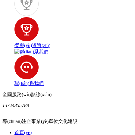
榮譽(yù)資質(zhì)
聯(lián)系我們
全國服務(wù)熱線(xiàn)
13724355788
專(zhuān)注企事業(yè)單位文化建設
首頁(yè)