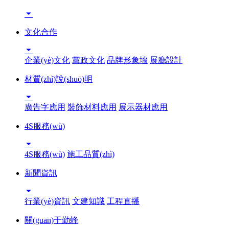

文化合作

企業(yè)文化
黨政文化
品牌形象墻
展廳設計
材質(zhì)說(shuō)明

廣告字應用
裝飾材料應用
展示器材應用
4S服務(wù)

4S服務(wù)
施工品質(zhì)
新聞資訊

行業(yè)資訊
文建知識
工程直播
關(guān)于勤蜂