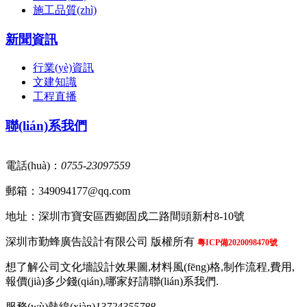
施工品質(zhì)
新聞資訊
行業(yè)資訊
文建知識
工程直播
聯(lián)系我們
電話(huà)：
0755-23097559
郵箱：349094177@qq.com
地址：深圳市寶安區西鄉固戍二路間頭新村8-10號
深圳市勤蜂廣告設計有限公司 版權所有
粵ICP備2020098470號
想了解公司文化墻設計效果圖,材料風(fēng)格,制作流程,費用,
報價(jià)多少錢(qián),哪家好請聯(lián)系我們.
服務(wù)熱線(xiàn)
13724355788