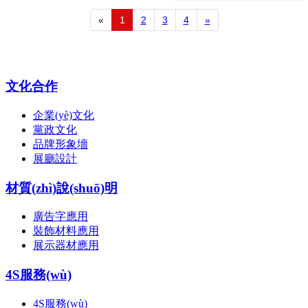
«
1
2
3
4
»
文化合作
企業(yè)文化
黨政文化
品牌形象墻
展廳設計
材質(zhì)說(shuō)明
廣告字應用
裝飾材料應用
展示器材應用
4S服務(wù)
4S服務(wù)