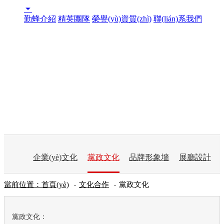

勤蜂介紹
精英團隊
榮譽(yù)資質(zhì)
聯(lián)系我們
企業(yè)文化
黨政文化
品牌形象墻
展廳設計
當前位置：首頁(yè)
文化合作
黨政文化
-
-
黨政文化：